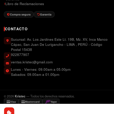
Libro de Reclamaciones
Compra segura
Garantía
CONTACTO
Sucursal: Av. Los Jardines Este Lt. 19B, Mz. XV, Inca Manco
Cápac, San Juan De Lurigancho - LIMA , PERÚ - Código
Postal 15438
922877907
ventas.kristec@gmail.com
Lunes - Viernes: 09.00am a 05.00pm
Sabados: 09.00am a 01.00pm
© 2026
Kristec
— Todos los derechos reservados.
Visa
Mastercard
Yape