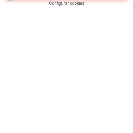
Nosotros
Configurar cookies
Galería
Contáctenos
Catálogo de productos
INFORMACIÓN
Términos y Condiciones
Política de privacidad
Garantia
Libro de Reclamaciones
Compra segura
Garantía
CONTACTO
Sucursal: Av. Los Jardines Este Lt. 19B, Mz. XV, Inca Manco
Cápac, San Juan De Lurigancho - LIMA , PERÚ - Código
Postal 15438
922877907
ventas.kristec@gmail.com