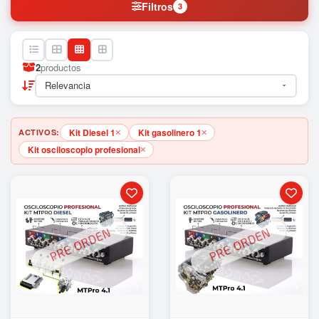
Filtros
3
2
productos
Kit Diesel 1
Kit gasolinero 1
ACTIVOS:
Kit osciloscopio profesional