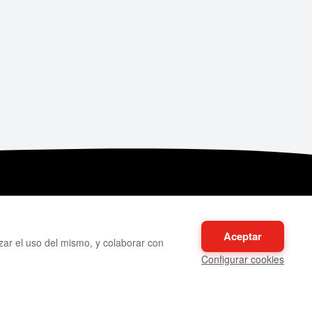
CONTACTO
Aceptar
izar el uso del mismo, y colaborar con
Sucursal: Av. Los Jardines Este 975,
Configurar cookies
Inca Manco Cápac, San Juan De
Lurigancho - LIMA , PERÚ - Código
Postal 15431
922877907