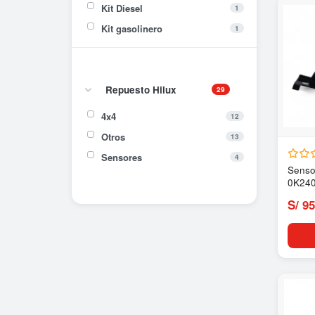
Kit Diesel
1
Kit gasolinero
1
Repuesto Hilux
29
4x4
12
Otros
13
Sensores
4
Senso
0K24
S/ 95