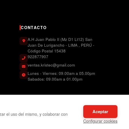
CONTACTO
A.H Juan Pablo II (Mz D1 Lt12) San
Juan De Lurigancho - LIMA , PERÚ -
Código Postal 15438
922877907
ventas.kristec@gmail.com
Lunes - Viernes: 09.00am a 05.00pm
Sabados: 09.00am a 01.00pm
Aceptar
izar el uso del mismo, y colaborar con
Configurar cookies
Visa
Mastercard
Yape