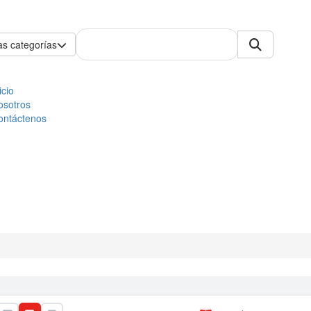
as categorías
icio
osotros
ontáctenos