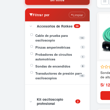
Filtrar por
Limpiar
Accesorios de Rotkee
39
Cable de prueba para
14
osciloscopio
Pinzas amperimétricas
1
Probadores de circuitos
1
automotrices
Sondas de encendidos
8
Sonda
Transductores de presión para
15
de alt
osciloscopios
S/ 12
Kit osciloscopio
2
profesional