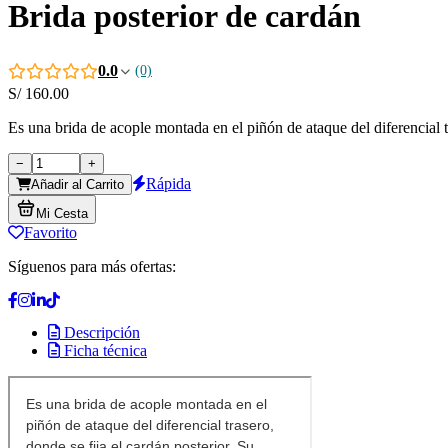
Brida posterior de cardán
0.0
(0)
S/
160.00
Es una brida de acople montada en el piñón de ataque del diferencial tr
−
+
Rápida
Añadir al Carrito
Mi Cesta
Favorito
Síguenos para más ofertas:
Descripción
Ficha técnica