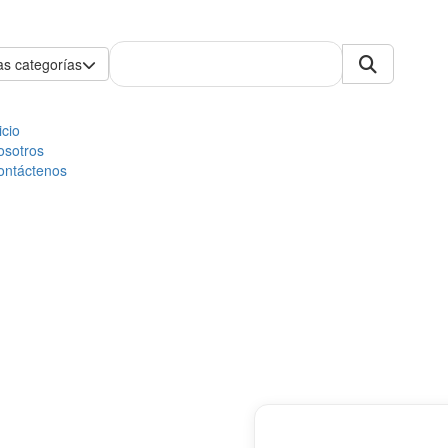
as categorías
icio
osotros
ontáctenos