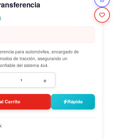
ransferencia
)
ferencia para automóviles, encargado de
 modos de tracción, asegurando un
onfiable del sistema 4x4.
+
al Carrito
Rápida
s: