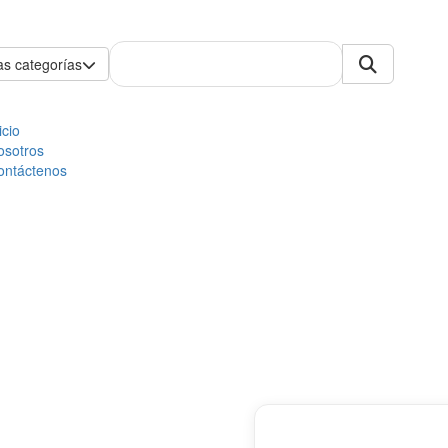
as categorías
icio
osotros
ontáctenos